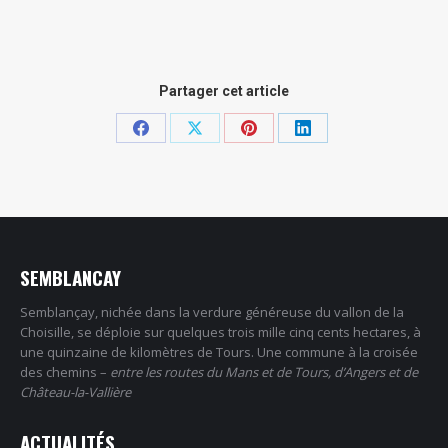
Partager cet article
Partager
Partager
Partager
Partager
sur
sur
sur
sur
Facebook
X
Pinterest
LinkedIn
SEMBLANCAY
Semblançay, nichée dans la verdure généreuse du vallon de la
Choisille, se déploie sur quelques trois mille cinq cents hectares, à
une quinzaine de kilomètres de Tours. Une commune à la croisée
des chemins –
entre les routes du Mans et de Tours, d’Angers et de
Château-la-Vallière
ACTUALITÉS