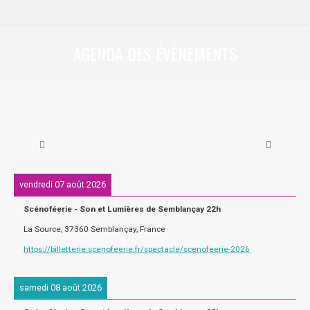
AGENDA DES ÉVÈNEMENTS
Vous êtes ici :
vendredi 07 août 2026
Scénoféerie - Son et Lumières de Semblançay 22h
La Source, 37360 Semblançay, France
https://billetterie.scenofeerie.fr/spectacle/scenofeerie-2026
samedi 08 août 2026