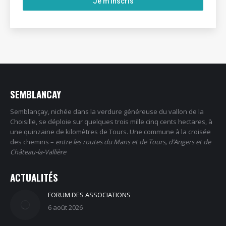
SEMBLANCAY
Semblançay, nichée dans la verdure généreuse du vallon de la
Choisille, se déploie sur quelques trois mille cinq cents hectares, à
une quinzaine de kilomètres de Tours. Une commune à la croisée
des chemins –
entre les routes du Mans et de Tours, d’Angers et de
Château-la-Vallière
ACTUALITÉS
FORUM DES ASSOCIATIONS
6 août 2026