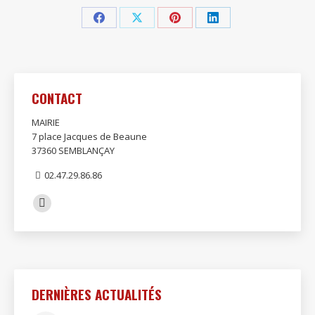
Partager
Partager
Partager
Partager
sur
sur
sur
sur
Facebook
X
Pinterest
LinkedIn
CONTACT
MAIRIE
7 place Jacques de Beaune
37360 SEMBLANÇAY
02.47.29.86.86
Trouvez nous sur :
Facebook
page
opens
in
new
DERNIÈRES ACTUALITÉS
window