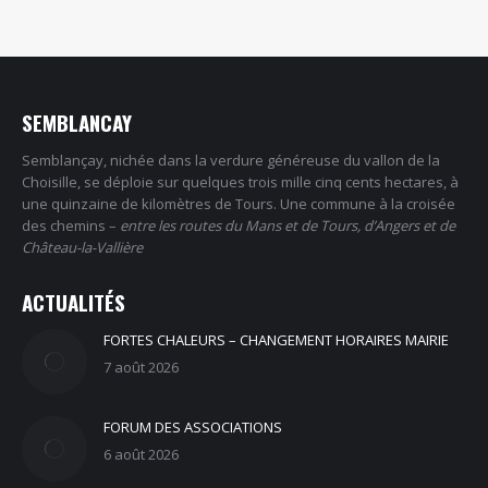
sur
sur
sur
sur
Facebook
X
Pinterest
LinkedIn
SEMBLANCAY
Semblançay, nichée dans la verdure généreuse du vallon de la
Choisille, se déploie sur quelques trois mille cinq cents hectares, à
une quinzaine de kilomètres de Tours. Une commune à la croisée
des chemins –
entre les routes du Mans et de Tours, d’Angers et de
Château-la-Vallière
ACTUALITÉS
FORTES CHALEURS – CHANGEMENT HORAIRES MAIRIE
7 août 2026
FORUM DES ASSOCIATIONS
6 août 2026