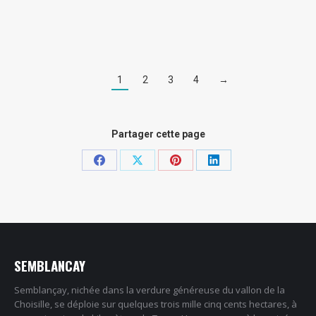
Lire la suite
1
2
3
4
→
Partager cette page
Partager
Partager
Partager
Partager
sur
sur
sur
sur
Facebook
X
Pinterest
LinkedIn
SEMBLANCAY
Semblançay, nichée dans la verdure généreuse du vallon de la
Choisille, se déploie sur quelques trois mille cinq cents hectares, à