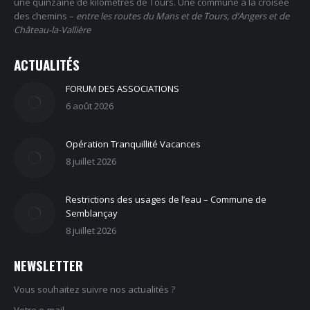
une quinzaine de kilomètres de Tours. Une commune à la croisée
des chemins –
entre les routes du Mans et de Tours, d’Angers et de
Château-la-Vallière
ACTUALITÉS
FORUM DES ASSOCIATIONS
6 août 2026
Opération Tranquillité Vacances
8 juillet 2026
Restrictions des usages de l’eau – Commune de
Semblançay
8 juillet 2026
NEWSLETTER
Vous souhaitez suivre nos actualités ?
Votre e-mail