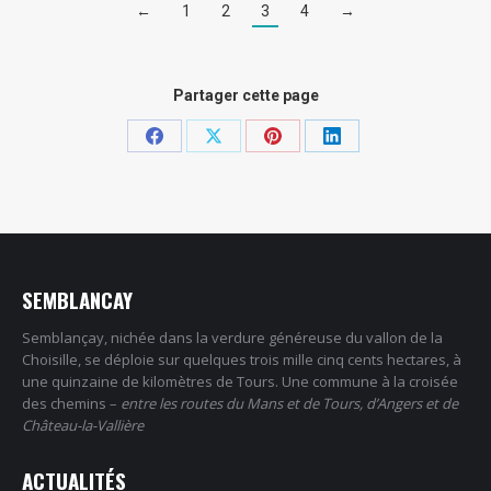
←
1
2
3
4
→
Partager cette page
Partager
Partager
Partager
Partager
sur
sur
sur
sur
Facebook
X
Pinterest
LinkedIn
SEMBLANCAY
Semblançay, nichée dans la verdure généreuse du vallon de la
Choisille, se déploie sur quelques trois mille cinq cents hectares, à
une quinzaine de kilomètres de Tours. Une commune à la croisée
des chemins –
entre les routes du Mans et de Tours, d’Angers et de
Château-la-Vallière
ACTUALITÉS