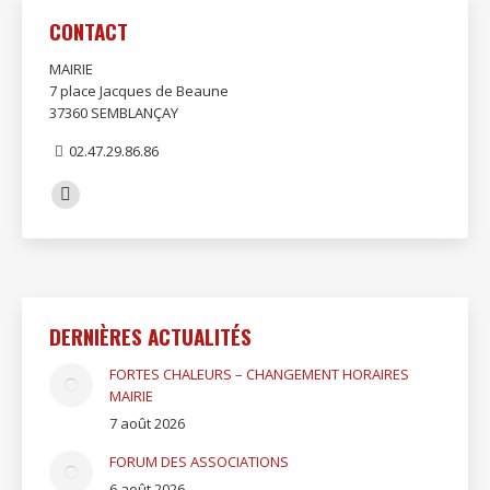
CONTACT
MAIRIE
7 place Jacques de Beaune
37360 SEMBLANÇAY
02.47.29.86.86
Trouvez nous sur :
Facebook
page
opens
in
new
DERNIÈRES ACTUALITÉS
window
FORTES CHALEURS – CHANGEMENT HORAIRES
MAIRIE
7 août 2026
FORUM DES ASSOCIATIONS
6 août 2026