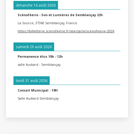
dimanche 16 août 2026
Scénoféerie - Son et Lumières de Semblançay 22h
La Source, 37360 Semblançay, France
https://billetterie.scenofeerie.fr/spectacle/scenofeerie-2026
samedi 29 août 2026
Permanence élus 10h - 12h
salle Audiard - Semblançay
lundi 31 août 2026
Conseil Municipal - 19H
Salle Audiard Semblançay