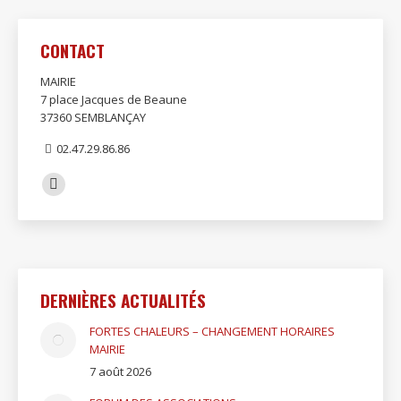
CONTACT
MAIRIE
7 place Jacques de Beaune
37360 SEMBLANÇAY
02.47.29.86.86
Trouvez nous sur :
Facebook
page
opens
in
new
DERNIÈRES ACTUALITÉS
window
FORTES CHALEURS – CHANGEMENT HORAIRES
MAIRIE
7 août 2026