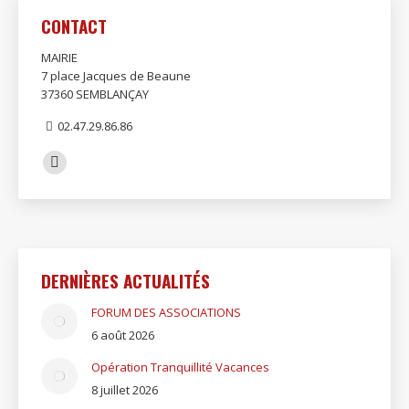
CONTACT
MAIRIE
7 place Jacques de Beaune
37360 SEMBLANÇAY
02.47.29.86.86
Trouvez nous sur :
Facebook
page
opens
in
new
DERNIÈRES ACTUALITÉS
window
FORUM DES ASSOCIATIONS
6 août 2026
Opération Tranquillité Vacances
8 juillet 2026