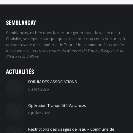
SEMBLANCAY
Semblançay, nichée dans la verdure généreuse du vallon de la
Choisille, se déploie sur quelques trois mille cinq cents hectares, à
une quinzaine de kilomètres de Tours. Une commune à la croisée
des chemins –
entre les routes du Mans et de Tours, d’Angers et de
Château-la-Vallière
ACTUALITÉS
FORUM DES ASSOCIATIONS
6 août 2026
Opération Tranquillité Vacances
8 juillet 2026
Restrictions des usages de l’eau – Commune de