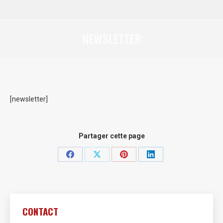
NEWSLETTER
Vous êtes ici :
[newsletter]
Partager cette page
Partager
Partager
Partager
Partager
sur
sur
sur
sur
Facebook
X
Pinterest
LinkedIn
CONTACT