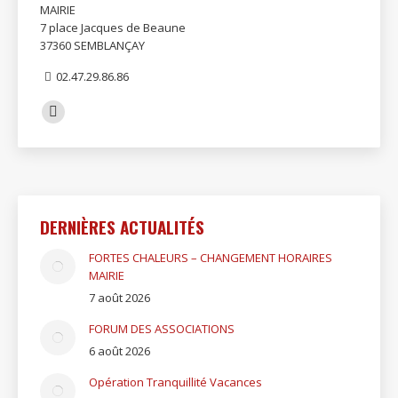
MAIRIE
7 place Jacques de Beaune
37360 SEMBLANÇAY
02.47.29.86.86
Trouvez nous sur :
Facebook
page
opens
in
new
DERNIÈRES ACTUALITÉS
window
FORTES CHALEURS – CHANGEMENT HORAIRES
MAIRIE
7 août 2026
FORUM DES ASSOCIATIONS
6 août 2026
Opération Tranquillité Vacances