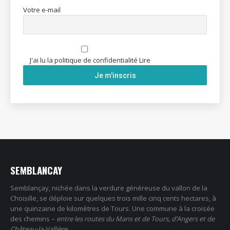
Votre e-mail
J'ai lu la politique de confidentialité
Lire
SEMBLANCAY
Semblançay, nichée dans la verdure généreuse du vallon de la
Choisille, se déploie sur quelques trois mille cinq cents hectares, à
une quinzaine de kilomètres de Tours. Une commune à la croisée
des chemins –
entre les routes du Mans et de Tours, d’Angers et de
Château-la-Vallière